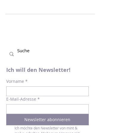
gerade eine Rückbesinnung auf die Natur,
auf unsere Erde statt? "Meine Freundin
Erde" von Patricia...
Ich will den Newsletter!
Vorname
*
E-Mail-Adresse
*