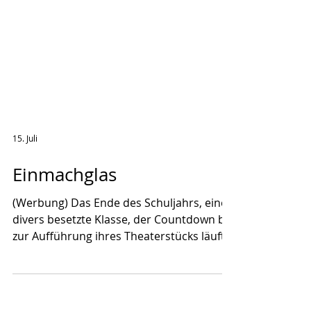
15. Juli
Einmachglas
(Werbung) Das Ende des Schuljahrs, eine
divers besetzte Klasse, der Countdown bis
zur Aufführung ihres Theaterstücks läuft.
Das ist die spannende Affiche von Demian
Cornus zweitem Roman "Einmachglas".