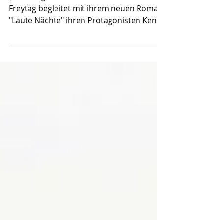
Lesungsbericht
(Werbung) "Laute Nächte" von Anne
Freytag begleitet mit ihrem neuen Roman
"Laute Nächte" ihren Protagonisten Kenni
durch tiefe Trauertäler, aber auch
spassige WG-Nächte, lebensverändernde
Vernissageabende und einen "heissen"
Roadtrip durch Frankreich. Ein grosses
Lesevergnügen, das sich mit dem Besuch
einer Lesung der deutschen Autorin noch
vergrössert hat. Vielen von euch dürfte
Anne Freytag als erfolgreiche
Jugendbuchautorin bekannt sein, etwa
von "Vom Mond aus betrachtet s