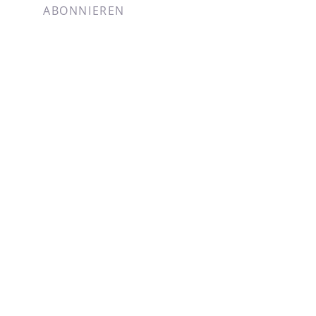
BLOG PER E-MAIL
ABONNIEREN