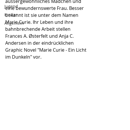
aussergewöhnliches Mädchen und 
Jugend
eine bewundernswerte Frau. Besser 
Kinder
bekannt ist sie unter dem Namen 
Marie Curie. Ihr Leben und ihre 
Allgemein
bahnbrechende Arbeit stellen 
Frances A. Østerfelt und Anja C. 
Andersen in der eindrücklichen 
Graphic Novel "Marie Curie - Ein Licht 
im Dunkeln" vor.