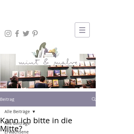
Beitrag
Alle Beiträge
Kann ich bitte in die
Alle Beiträge
Mitte?
Erwachsene