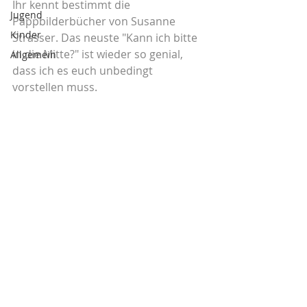
Ihr kennt bestimmt die 
Jugend
Pappbilderbücher von Susanne 
Kinder
Strasser. Das neuste "Kann ich bitte 
in die Mitte?" ist wieder so genial, 
Allgemein
dass ich es euch unbedingt 
vorstellen muss.