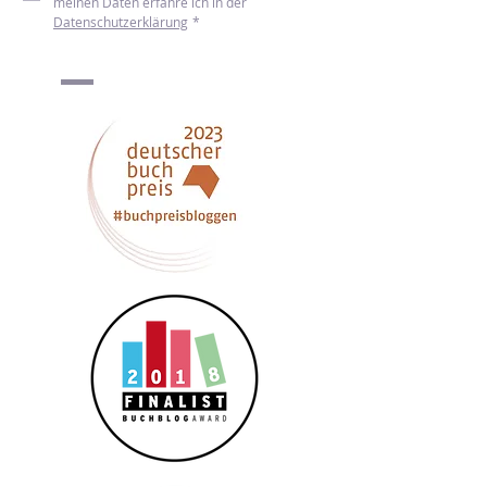
Newsletter abonnieren
Ich möchte den Newsletter von mint & 
malve erhalten. Mehr zum Umgang mit 
meinen Daten erfahre ich in der 
Datenschutzerklärung
*