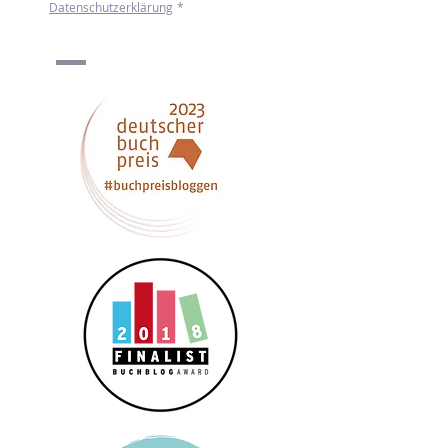
Ich möchte den Newsletter von mint & 
malve erhalten. Mehr zum Umgang mit 
meinen Daten erfahre ich in der 
Datenschutzerklärung
*