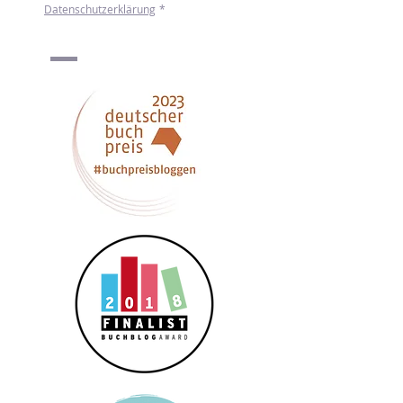
Ich möchte den Newsletter von mint & 
malve erhalten. Mehr zum Umgang mit 
meinen Daten erfahre ich in der 
Datenschutzerklärung
*