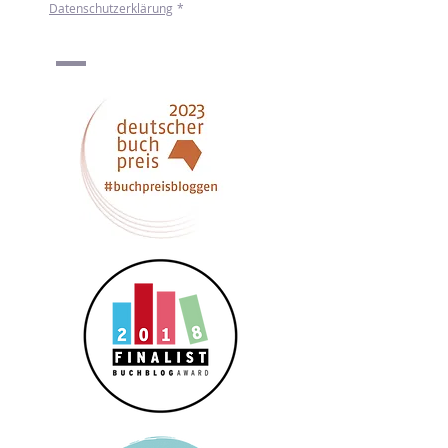
Ich möchte den Newsletter von mint & 
malve erhalten. Mehr zum Umgang mit 
meinen Daten erfahre ich in der 
Datenschutzerklärung
*