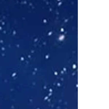
Exemplar des Buches bei mir gewinnen.
Begleiten euch die WAS IST WAS-Bücher
auch schon seit eurer Kindheit? Egal, ob
es ein Vortrag über die Ägypter,
Chamäleone oder die Geschichte der
Schrift sein sollte. Bei WAS IST WAS fand
man das nötige Wissen dazu. In 46 Karten
rund um die Welt