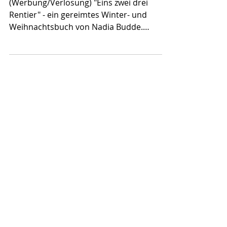
Eins zwei drei Rentier
(Werbung/Verlosung) "Eins zwei drei
Rentier" - ein gereimtes Winter- und
Weihnachtsbuch von Nadia Budde.
Einfach, aber wie immer...