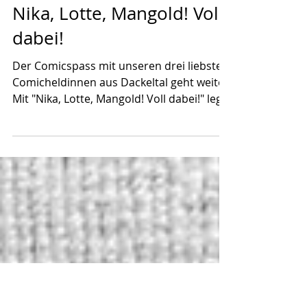
29. März
Nika, Lotte, Mangold! Voll
dabei!
Der Comicspass mit unseren drei liebsten
Comicheldinnen aus Dackeltal geht weiter!
Mit "Nika, Lotte, Mangold! Voll dabei!" legt
Comiczeichner Thomas Wellmann den 4.
Band der beliebten Comicreihe vor.
Neben der Comicvorstellung habe ich
noch andere gute Neuigkeiten von der
Comicfront für euch! Ihr könnt auch
nochmal zurückschauen auf Band 1 , Ban
d 2 und Band 3 . Band 4 lässt sich auch