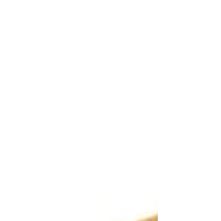
in die vierte Runde. Anlässlich der Kids
Comic Week 2026 könnt ihr bei mir ein
Exemplar gewinnen! Kids Comic Week
2026 Illustration: Tanja Esch, 2026. Dieses
Jahr wollen wir Kindercomics endlich
wieder eine ganze Woche feiern und
veranstalten vom 20. bis 26. April 2026 die
Kids Comic Week . Die wundervolle Grafik
zur Aktion stammt wieder