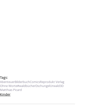
Tags:
Abenteuer
Bilderbuch
Comics
Reprodukt Verlag
Ohne Worte
#waldbücher
Dschungel
Urwald
3D
Matthias Picard
Kinder