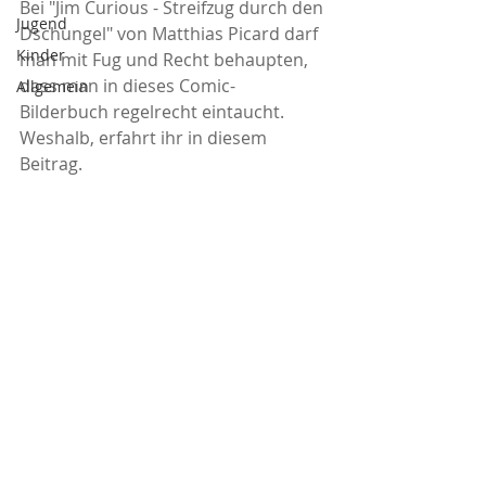
Bei "Jim Curious - Streifzug durch den 
Jugend
Dschungel" von Matthias Picard darf 
Kinder
man mit Fug und Recht behaupten, 
dass man in dieses Comic-
Allgemein
Bilderbuch regelrecht eintaucht. 
Weshalb, erfahrt ihr in diesem 
Beitrag.