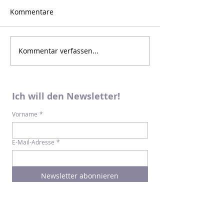
Kommentare
Kommentar verfassen...
Ich will den Newsletter!
Vorname
*
E-Mail-Adresse
*
Newsletter abonnieren
Ich möchte den Newsletter von mint & 
malve erhalten. Mehr zum Umgang mit 
meinen Daten erfahre ich in der 
Datenschutzerklärung
*