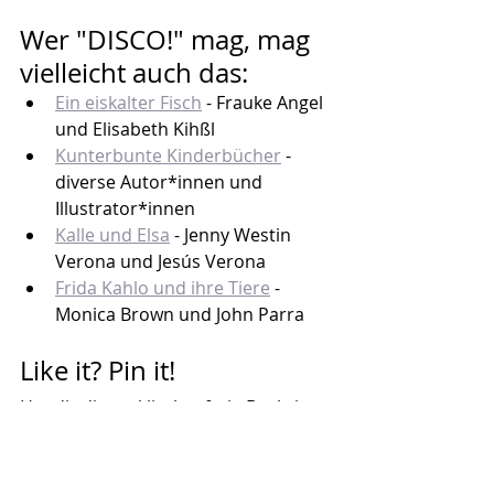
Wer "DISCO!" mag, mag 
vielleicht auch das:
Ein eiskalter Fisch
 - Frauke Angel 
und 
Elisabeth Kihßl
Kunterbunte Kinderbücher
 - 
diverse Autor*innen und 
Illustrator*innen
Kalle und Elsa
 - Jenny Westin 
Verona und Jesús Verona
Frida Kahlo und ihre Tiere
 - 
Monica Brown und John Parra
Like it? Pin it!
Hat dir dieser klischeefreie Buchtipp 
gefallen? Dann merk dir doch den 
Pin auf Pinterest
. Ich würde mich 
sehr drüber freuen!