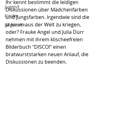
Ihr kennt bestimmt die leidigen 
Jugend
Diskussionen über Mädchenfarben 
Kinder
und Jungsfarben. Irgendwie sind die 
ja kaum aus der Welt zu kriegen, 
Allgemein
oder? Frauke Angel und Julia Dürr 
nehmen mit ihrem klischeefreien 
Bilderbuch "DISCO!" einen 
bratwurststarken neuen Anlauf, die 
Diskussionen zu beenden.