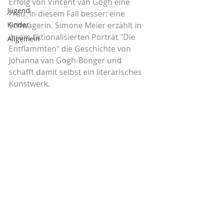
Erfolg von Vincent van Gogh eine 
Jugend
Frau. In diesem Fall besser: eine 
Kinder
Schwägerin. Simone Meier erzählt in 
ihrem fiktionalisierten Porträt "Die 
Allgemein
Entflammten" die Geschichte von 
Johanna van Gogh-Bonger und 
schafft damit selbst ein literarisches 
Kunstwerk.