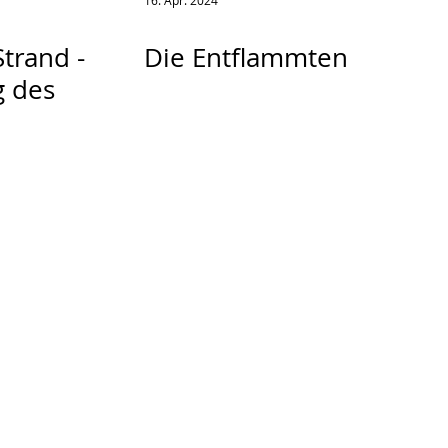
16. Apr. 2024
trand -
Die Entflammten
g des