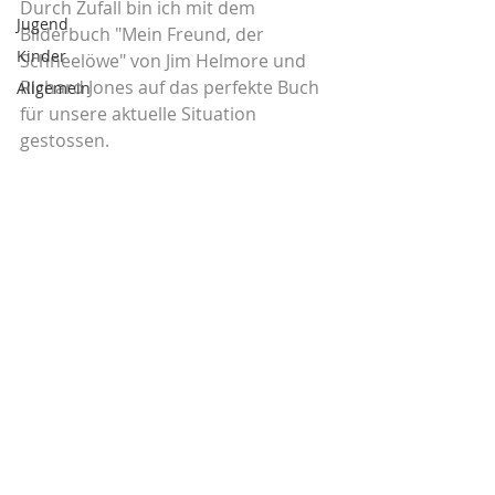
Durch Zufall bin ich mit dem 
Jugend
Bilderbuch "Mein Freund, der 
Kinder
Schneelöwe" von Jim Helmore und 
Richard Jones auf das perfekte Buch 
Allgemein
für unsere aktuelle Situation 
gestossen.