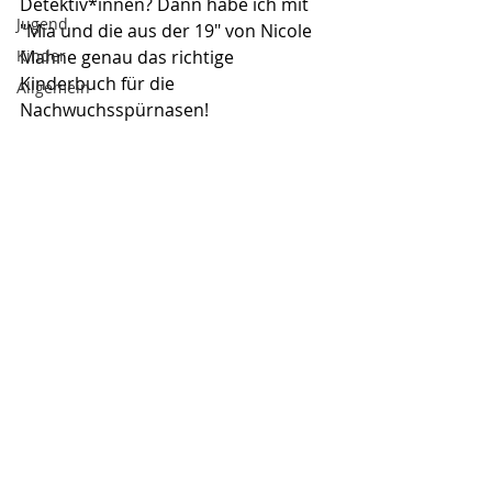
Detektiv*innen? Dann habe ich mit 
Jugend
"Mia und die aus der 19" von Nicole 
Kinder
Mahne genau das richtige 
Kinderbuch für die 
Allgemein
Nachwuchsspürnasen!