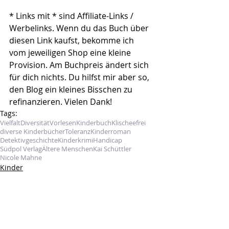
* Links mit * sind Affiliate-Links / 
Werbelinks. Wenn du das Buch über 
diesen Link kaufst, bekomme ich 
vom jeweiligen Shop eine kleine 
Provision. Am Buchpreis ändert sich 
für dich nichts. Du hilfst mir aber so, 
den Blog ein kleines Bisschen zu 
refinanzieren. Vielen Dank!
Tags:
Vielfalt
Diversität
Vorlesen
Kinderbuch
Klischeefrei
diverse Kinderbücher
Toleranz
Kinderroman
Detektivgeschichte
Kinderkrimi
Handicap
Südpol Verlag
Ältere Menschen
Kai Schüttler
Nicole Mahne
Kinder
Kommentare