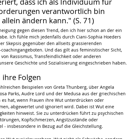
ert, dass ich als Individuum für 
forderungen verantwortlich bin 
allein ändern kann." (S. 71)
Abneigung gegen diesen Trend, den ich hier schon an der ein 
be. Ich fühle mich jedenfalls durch Ciani-Sophia Hoeders 
er Skepsis gegenüber den allseits grassierenden 
-coachingangeboten. Und das gilt aus feministischer Sicht, 
von Rassismus, Transfeindlichkeit oder anderen 
 unsere Geschichte und Sozialisierung eingeschrieben haben.
 ihre Folgen
ahlreichen Beispielen von Greta Thunberg, über Angela 
Rosa Parks, Audre Lord und der Medusa aus der griechischen 
n es hat, wenn Frauen ihre Wut unterdrücken oder 
n, abgewertet und ignoriert wird. Dabei ist Wut eine 
gkeiten hinweist. Sie zu unterdrücken führt zu psychischen 
törungen, Kopfschmerzen, Angstzustände oder 
 - insbesondere in Bezug auf die Gleichstellung.