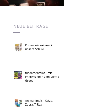
NEUE BEITRÄGE
Komm, wir zeigen dir
unsere Schule
fundamentalös - mit
Impressionen vom Meet &
Greet
Animanimals - Katze,
Zebra, T-Rex