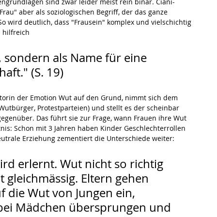
ngrundlagen sind zwar leider meist rein binär. Ciani-
Frau" aber als soziologischen Begriff, der das ganze 
o wird deutlich, dass "Frausein" komplex und vielschichtig 
 hilfreich 
ät, sondern als Name für eine 
ft." (S. 19)
utorin der Emotion Wut auf den Grund, nimmt sich dem 
utbürger, Protestparteien) und stellt es der scheinbar 
genüber. Das führt sie zur Frage, wann Frauen ihre Wut 
tnis: Schon mit 3 Jahren haben Kinder Geschlechterrollen 
eutrale Erziehung zementiert die Unterschiede weiter:
d erlernt. Wut nicht so richtig 
 gleichmässig. Eltern gehen 
f die Wut von Jungen ein, 
ie bei Mädchen übersprungen und 