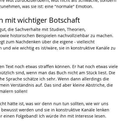
ere Wut zurückzuerobern, Wut nicht als Schwäche, sondern 
zunehmen, was sie ist: eine "normale" Emotion.
 mit wichtiger Botschaft
ut, die Sachverhalte mit Studien, Theorien, 
owie historischen Beispielen nachvollziehbar zu machen. 
egt zum Nachdenken über die eigene - vielleicht 
 und wie wichtig es ist/wäre, sie in konstruktive Kanäle zu 
 Text noch etwas straffen können. Er hat noch etwas viele 
nützlich sind, wenn man das Buch nicht am Stück liest. Die 
he Sprache schätze ich sehr. Wenn dann allerdings die 
mein Verständnis auf. Das sind aber kleine Abstriche, die 
mälern sollen!
t hätte ist, was wir denn nun tun sollten, wie wir uns 
t bewusst werden und sie in konstruktive Kanäle lenken 
r einen Folgeband! Ich würde ihn mit Interesse lesen.