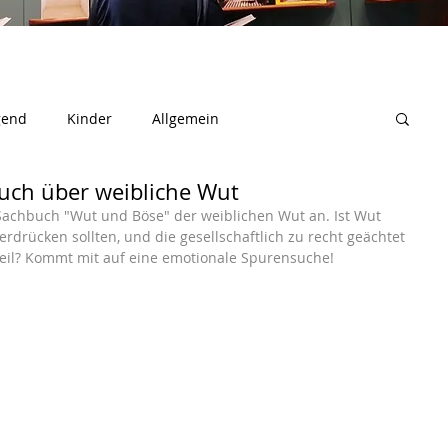
gend
Kinder
Allgemein
uch über weibliche Wut
Sachbuch "Wut und Böse" der weiblichen Wut an. Ist Wut 
erdrücken sollten, und die gesellschaftlich zu recht geächtet 
teil? Kommt mit auf eine emotionale Spurensuche!