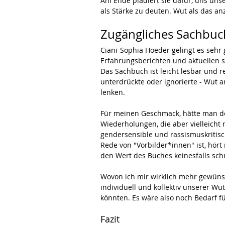
Am Ende plädiert sie dafür, uns uns
als Stärke zu deuten. Wut als das an
Zugängliches Sachbuch
Ciani-Sophia Hoeder gelingt es sehr g
Erfahrungsberichten und aktuellen s
Das Sachbuch ist leicht lesbar und r
unterdrückte oder ignorierte - Wut an
lenken.
Für meinen Geschmack, hätte man den
Wiederholungen, die aber vielleicht 
gendersensible und rassismuskritisc
Rede von "Vorbilder*innen" ist, hört 
den Wert des Buches keinesfalls sch
Wovon ich mir wirklich mehr gewünsch
individuell und kollektiv unserer Wu
könnten. Es wäre also noch Bedarf fü
Fazit