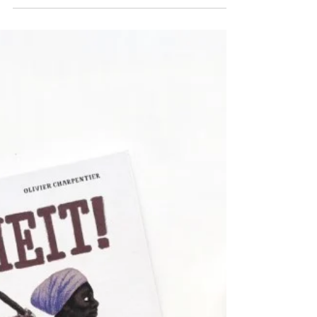
The Youngest Marcher -
Die Geschichte einer
jungen Bürgerrechtlerin
Zum Start des Black History Month
möchte ich euch das Kinderbuch "The
Youngest Marcher" von Cynthia Levinson
und Vanessa Brantley Newton...