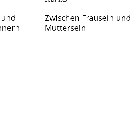
24. Mai 2020
 und
Zwischen Frausein und
nnern
Muttersein