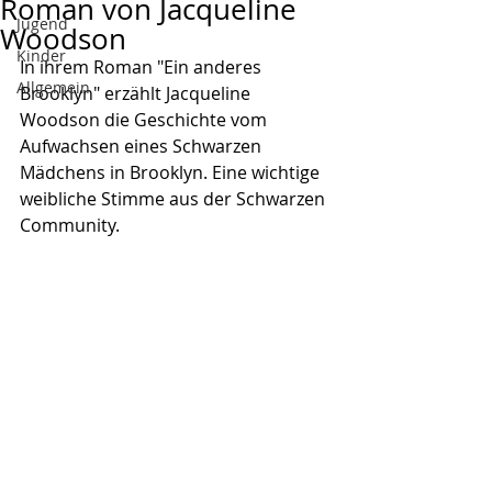
Roman von Jacqueline
Jugend
Woodson
Kinder
In ihrem Roman "Ein anderes 
Allgemein
Brooklyn" erzählt Jacqueline 
Woodson die Geschichte vom 
Aufwachsen eines Schwarzen 
Mädchens in Brooklyn. Eine wichtige 
weibliche Stimme aus der Schwarzen 
Community.