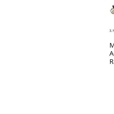
3. 
M
A
R