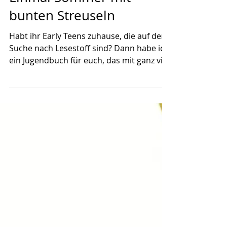
Einmal Sommer mit
bunten Streuseln
Habt ihr Early Teens zuhause, die auf der
Suche nach Lesestoff sind? Dann habe ich
ein Jugendbuch für euch, das mit ganz viel
Abenteuer, grossen Gefühlen und einer
grossen Portion Sommerflair überzeugt:
"Einmal Sommer mit bunten Streuseln"
von Kristina Kreuzer. Ja, "Einmal Sommer
mit bunten Streuseln" ist mit 320 Seiten
recht dick, aber das Jugendbuch von
Kristina Kreuzer kommt mit grosser
Schrift daher und ist locker gesetzt. Mit
fünf jugendlichen Protagonist*innen im
Mittel