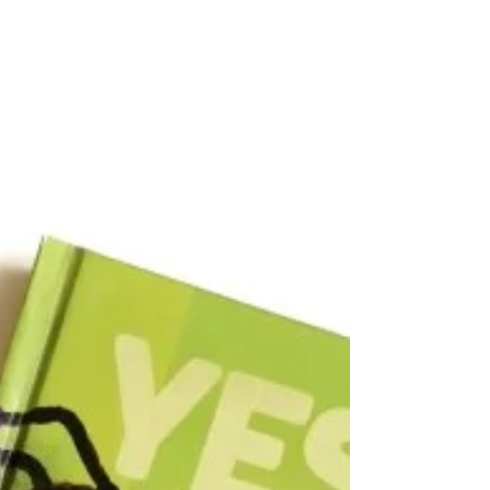
(Werbung/Verlosung) Laura Melina
Berling und Hannah Rödel haben mit
"Selma, Küsse, Kuddelmuddel" und
"Yunus, Zocken, Liebeszeugs" zwei...