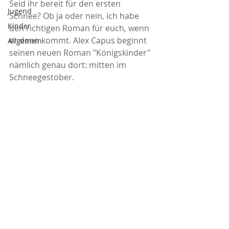
Seid ihr bereit für den ersten 
Jugend
Schnee? Ob ja oder nein, ich habe 
Kinder
den richtigen Roman für euch, wenn 
er denn kommt. Alex Capus beginnt 
Allgemein
seinen neuen Roman "Königskinder" 
nämlich genau dort: mitten im 
Schneegestöber.