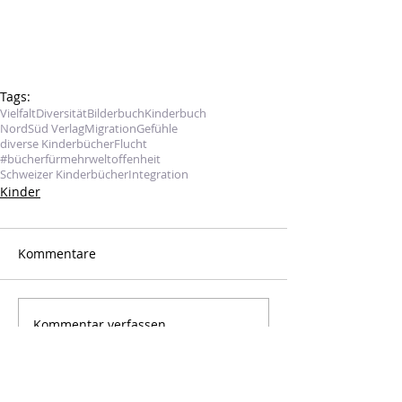
Tags:
Vielfalt
Diversität
Bilderbuch
Kinderbuch
NordSüd Verlag
Migration
Gefühle
diverse Kinderbücher
Flucht
#bücherfürmehrweltoffenheit
Schweizer Kinderbücher
Integration
Kinder
Kommentare
Kommentar verfassen...