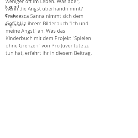
weniger oft im Leben. Was aber, 
Jugend
wenn die Angst überhandnimmt? 
Kinder
Francesca Sanna nimmt sich dem 
Gefühl in ihrem Bilderbuch "Ich und 
Allgemein
meine Angst" an. Was das 
Kinderbuch mit dem Projekt "Spielen 
ohne Grenzen" von Pro Juventute zu 
tun hat, erfahrt ihr in diesem Beitrag.