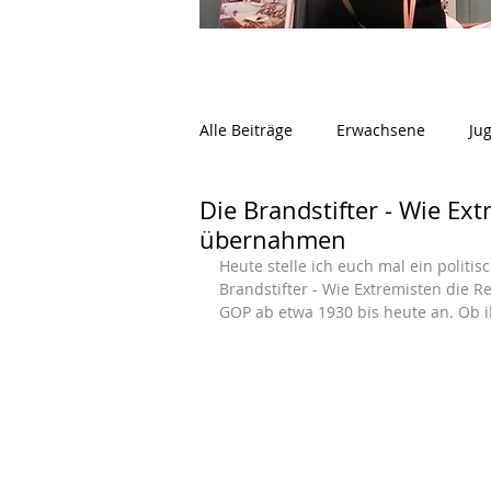
Alle Beiträge
Erwachsene
Ju
Die Brandstifter - Wie Ex
übernahmen
Heute stelle ich euch mal ein politi
Brandstifter - Wie Extremisten die 
GOP ab etwa 1930 bis heute an. Ob ihr