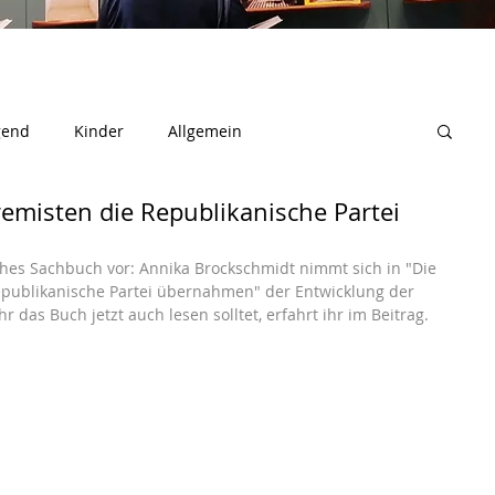
gend
Kinder
Allgemein
tremisten die Republikanische Partei
sches Sachbuch vor: Annika Brockschmidt nimmt sich in "Die 
Republikanische Partei übernahmen" der Entwicklung der 
 das Buch jetzt auch lesen solltet, erfahrt ihr im Beitrag.