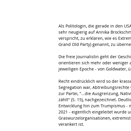
Als Politologin, die gerade in den U
sehr neugierig auf Annika Brockschm
verspricht, zu erklären, wie es Extre
Grand Old Party) genannt, zu übern
Die freie Journalistin geht der Gesch
orientieren sich mehr oder weniger a
jeweiligen Epoche - von Goldwater, 
Recht eindrücklich wird so der krass
Segregation war, Abtreibungsrechte 
zur Partei, "...die Ausgrenzung, Na
zählt" (S. 15), nachgezeichnet. Deutl
Entwicklung hin zum Trumpismus - m
2021 - eigentlich eingeleitet wurde u
Graswurzelorganisationen, extremist
verankert ist.