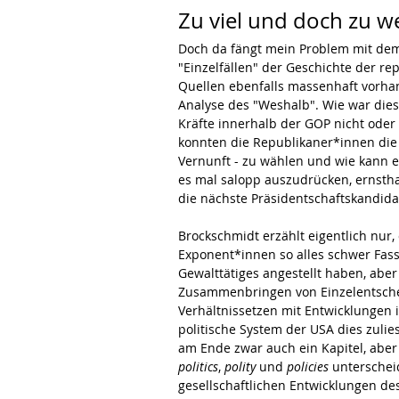
Zu viel und doch zu w
Doch da fängt mein Problem mit dem
"Einzelfällen" der Geschichte der re
Quellen ebenfalls massenhaft vorhande
Analyse des "Weshalb". Wie war die
Kräfte innerhalb der GOP nicht ode
konnten die Republikaner*innen die 
Vernunft - zu wählen und wie kann e
es mal salopp auszudrücken, ernstha
die nächste Präsidentschaftskandid
Brockschmidt erzählt eigentlich nur, 
Exponent*innen so alles schwer Fas
Gewalttätiges angestellt haben, aber 
Zusammenbringen von Einzelentschei
Verhältnissetzen mit Entwicklungen i
politische System der USA dies zuli
am Ende zwar auch ein Kapitel, aber 
politics
, 
polity 
und 
policies
 unterschei
gesellschaftlichen Entwicklungen des