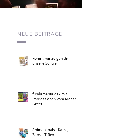
NEUE BEITRÄGE
Komm, wir zeigen dir
unsere Schule
fundamentalös - mit
Impressionen vom Meet &
Greet
Animanimals - Katze,
Zebra, T-Rex