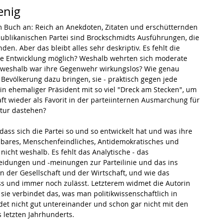
enig
 Buch an: Reich an Anekdoten, Zitaten und erschütternden 
publikanischen Partei sind Brockschmidts Ausführungen, die 
n. Aber das bleibt alles sehr deskriptiv. Es fehlt die 
se Entwicklung möglich? Weshalb wehrten sich moderate 
r weshalb war ihre Gegenwehr wirkungslos? Wie genau 
Bevölkerung dazu bringen, sie - praktisch gegen jede 
in ehemaliger Präsident mit so viel "Dreck am Stecken", um 
ft wieder als Favorit in der parteiinternen Ausmarchung für 
atur dastehen?
dass sich die Partei so und so entwickelt hat und was ihre 
sbares, Menschenfeindliches, Antidemokratisches und 
nicht weshalb. Es fehlt das Analytische - das 
dungen und -meinungen zur Parteilinie und das ins 
n der Gesellschaft und der Wirtschaft, und wie das 
ess und immer noch zulässt. Letzterem widmet die Autorin 
sie verbindet das, was man politikwissenschaftlich in 
det nicht gut untereinander und schon gar nicht mit den 
 letzten Jahrhunderts.