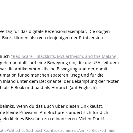
Verlag für das digitale Rezensionsexemplar. Die obigen 
-Book, können also von denjenigen der Printversion 
 Buch 
"Red Scare - Blacklists, McCarthyism, and the Making 
 geht ebenfalls auf eine Bewegung ein, die die USA seit dem 
zwar die Antikommunistische Bewegung und der damit 
itimation für so manchen späteren Krieg und für die 
 im Inland unter dem Deckmantel der Bekämpfung der "Roten 
 als E-Book und bald als Hörbuch (auf Englisch).
erbelinks. Wenn du das Buch über diesen Link kaufst, 
e kleine Provision. Am Buchpreis ändert sich für dich 
og ein kleines Bisschen zu refinanzieren. Vielen Dank!
atie
Politisches Sachbuch
Rechtsextremismus
Annika Brockschmidt