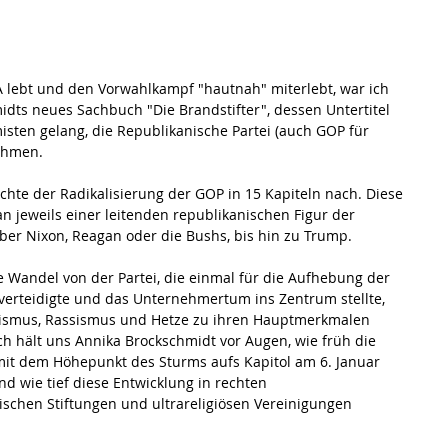
SA lebt und den Vorwahlkampf "hautnah" miterlebt, war ich 
idts neues Sachbuch "Die Brandstifter", dessen Untertitel 
misten gelang, die Republikanische Partei (auch GOP für 
ehmen.
ichte der Radikalisierung der GOP in 15 Kapiteln nach. Diese 
n jeweils einer leitenden republikanischen Figur der 
über Nixon, Reagan oder die Bushs, bis hin zu Trump.
e Wandel von der Partei, die einmal für die Aufhebung der 
verteidigte und das Unternehmertum ins Zentrum stellte, 
tivismus, Rassismus und Hetze zu ihren Hauptmerkmalen 
ich hält uns Annika Brockschmidt vor Augen, wie früh die 
it dem Höhepunkt des Sturms aufs Kapitol am 6. Januar 
nd wie tief diese Entwicklung in rechten 
ischen Stiftungen und ultrareligiösen Vereinigungen 