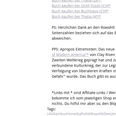
Buch kaufen bei Thalia (DE)*
Buch kaufen bei Orell Füssli (CH)*
Buch kaufen bei Buchhaus (CH)*
Buch kaufen bei Thalia (AT)*
PS: Herzlichen Dank an den Rowohlt 
Seitenzahlen beziehen sich auf das E
abweichen.
PPS: Apropos Extremisten: Das neue
of Modern America"*
 von Clay Risen
Zweiten Weltkrieg geprägt hat und 
verbundene Kulturkrieg, der zur Leg
Verfolgung von liberaleren Kräften
Gefahr" wurde. Das Buch gibt es auch
*
Links mit * sind 
Affiliate-Links / W
bekomme ich vom jeweiligen Shop ein
nichts. Du hilfst mir aber so, den Bl
Tags:
USA
Sachbuch
Amerika
Politik
Rowohlt
Demokr