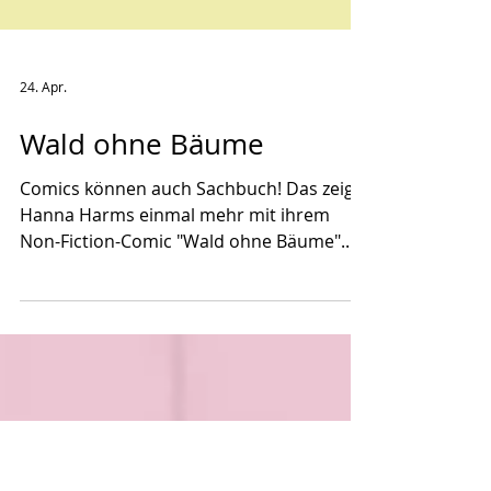
24. Apr.
Wald ohne Bäume
Comics können auch Sachbuch! Das zeigt
Hanna Harms einmal mehr mit ihrem
Non-Fiction-Comic "Wald ohne Bäume".
Anlässlich der Kids Comic Week 2026
stelle ich euch diesen besonderen
Sachcomic vor. Kids Comic Week 2026
Illustration: Tanja Esch, 2026. Dieses Jahr
wollen wir Kindercomics endlich wieder