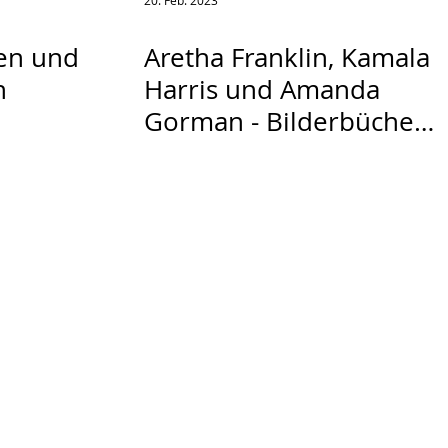
20. Feb. 2023
en und
Aretha Franklin, Kamala
n
Harris und Amanda
Gorman - Bilderbücher
über inspirierende
Schwarze Frauen