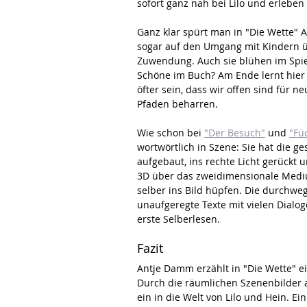
sofort ganz nah bei Lilo und erleben 
Ganz klar spürt man in "Die Wette" 
sogar auf den Umgang mit Kindern üb
Zuwendung. Auch sie blühen im Spie
Schöne im Buch? Am Ende lernt hier 
öfter sein, dass wir offen sind für 
Pfaden beharren.
Wie schon bei 
"Der Besuch"
 und 
"Fü
wortwörtlich in Szene: Sie hat die g
aufgebaut, ins rechte Licht gerückt un
3D über das zweidimensionale Mediu
selber ins Bild hüpfen. Die durchwe
unaufgeregte Texte mit vielen Dialog
erste Selberlesen.
Fazit
Antje Damm erzählt in "Die Wette" 
Durch die räumlichen Szenenbilder a
ein in die Welt von Lilo und Hein. Ein