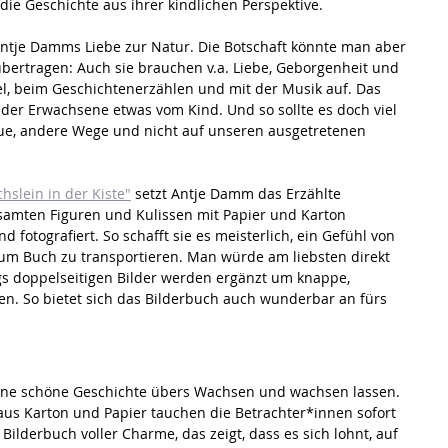
die Geschichte aus ihrer kindlichen Perspektive. 
Antje Damms Liebe zur Natur. Die Botschaft könnte man aber 
ertragen: Auch sie brauchen v.a. Liebe, Geborgenheit und 
l, beim Geschichtenerzählen und mit der Musik auf. Das 
der Erwachsene etwas vom Kind. Und so sollte es doch viel 
neue, andere Wege und nicht auf unseren ausgetretenen 
chslein in der Kiste"
 setzt Antje Damm das Erzählte 
esamten Figuren und Kulissen mit Papier und Karton 
d fotografiert. So schafft sie es meisterlich, ein Gefühl von 
m Buch zu transportieren. Man würde am liebsten direkt 
gs doppelseitigen Bilder werden ergänzt um knappe, 
en. So bietet sich das Bilderbuch auch wunderbar an fürs 
eine schöne Geschichte übers Wachsen und wachsen lassen. 
us Karton und Papier tauchen die Betrachter*innen sofort 
 Bilderbuch voller Charme, das zeigt, dass es sich lohnt, auf 