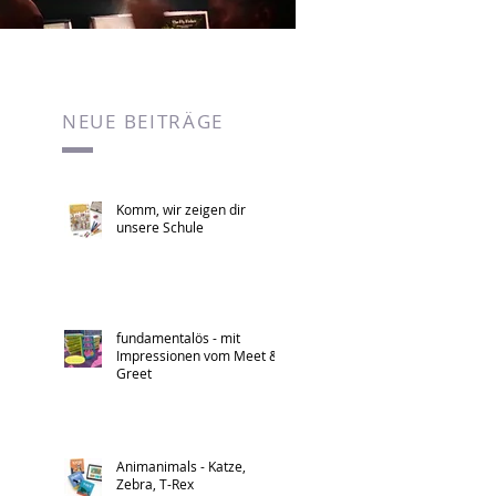
NEUE BEITRÄGE
Komm, wir zeigen dir
unsere Schule
fundamentalös - mit
Impressionen vom Meet &
Greet
Animanimals - Katze,
Zebra, T-Rex