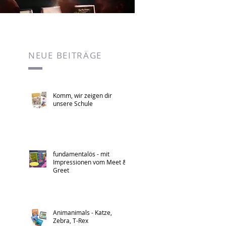
NEUE BEITRÄGE
Komm, wir zeigen dir
unsere Schule
fundamentalös - mit
Impressionen vom Meet &
Greet
Animanimals - Katze,
Zebra, T-Rex