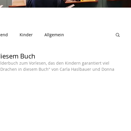
gend
Kinder
Allgemein
 diesem Buch
lderbuch zum Vorlesen, das den Kindern garantiert viel 
ne Drachen in diesem Buch" von Carla Haslbauer und Donna 