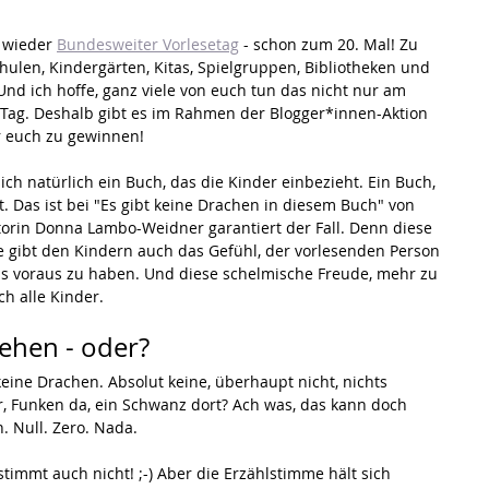
 wieder 
Bundesweiter Vorlesetag
 - schon zum 20. Mal! Zu 
hulen, Kindergärten, Kitas, Spielgruppen, Bibliotheken und 
nd ich hoffe, ganz viele von euch tun das nicht nur am 
 Tag. Deshalb gibt es im Rahmen der Blogger*innen-Aktion 
r euch zu gewinnen!
ch natürlich ein Buch, das die Kinder einbezieht. Ein Buch, 
 Das ist bei "Es gibt keine Drachen in diesem Buch" von 
utorin Donna Lambo-Weidner garantiert der Fall. Denn diese 
sie gibt den Kindern auch das Gefühl, der vorlesenden Person 
s voraus zu haben. Und diese schelmische Freude, mehr zu 
ch alle Kinder.
sehen - oder?
 keine Drachen. Absolut keine, überhaupt nicht, nichts 
r, Funken da, ein Schwanz dort? Ach was, das kann doch 
n. Null. Zero. Nada.
timmt auch nicht! ;-) Aber die Erzählstimme hält sich 