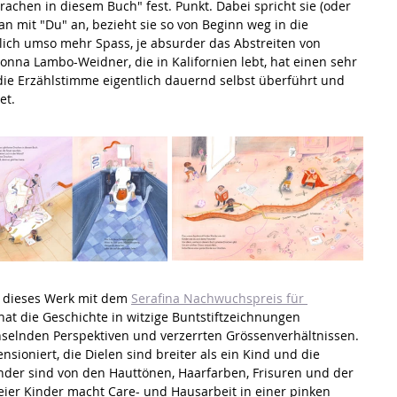
rachen in diesem Buch" fest. Punkt. Dabei spricht sie (oder 
 an mit "Du" an, bezieht sie so von Beginn weg in die 
lich umso mehr Spass, je absurder das Abstreiten von 
onna Lambo-Weidner, die in Kalifornien lebt, hat einen sehr 
 die Erzählstimme eigentlich dauernd selbst überführt und 
et.
 dieses Werk mit dem 
Serafina Nachwuchspreis für 
hat die Geschichte in witzige Buntstiftzeichnungen 
chselnden Perspektiven und verzerrten Grössenverhältnissen. 
sioniert, die Dielen sind breiter als ein Kind und die 
inder sind von den Hauttönen, Haarfarben, Frisuren und der 
eier Kinder macht Care- und Hausarbeit in einer pinken 