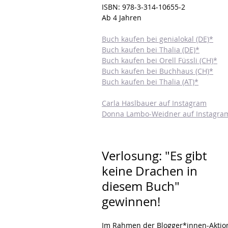
ISBN: 978-3-314-10655-2
Ab 4 Jahren
Buch kaufen bei genialokal (DE)*
Buch kaufen bei Thalia (DE)*
Buch kaufen bei Orell Füssli (CH)*
Buch kaufen bei Buchhaus (CH)*
Buch kaufen bei Thalia (AT)*
Carla Haslbauer auf Instagram
Donna Lambo-Weidner auf Instagra
Verlosung: "Es gibt 
keine Drachen in 
diesem Buch" 
gewinnen!
Im Rahmen der Blogger*innen-Aktio