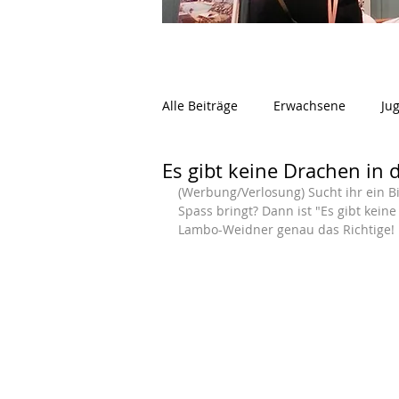
Alle Beiträge
Erwachsene
Ju
Es gibt keine Drachen in
(Werbung/Verlosung) Sucht ihr ein Bi
Spass bringt? Dann ist "Es gibt kei
Lambo-Weidner genau das Richtige!