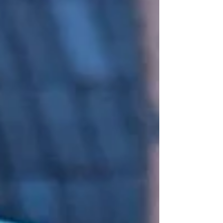
von Constanze von Kitzing erstmals ein
Wimmelbuch zu dem Thema vor. Ein tolles
Geschenk zur Einschulung! Constanze von
Kitzings Wimmelgeschichten haben uns in
bisher vier Bänden schon in die Kita, den Wald,
auf den Bauernhof und in den Wald
mitgenommen. In Band 5 heisst es nun:
"Komm, wir zeigen dir u