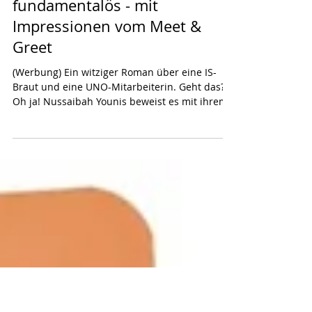
27. Juli
fundamentalös - mit
Impressionen vom Meet &
Greet
(Werbung) Ein witziger Roman über eine IS-
Braut und eine UNO-Mitarbeiterin. Geht das?
Oh ja! Nussaibah Younis beweist es mit ihrem
Debütroman "fundamentalös". Ich gebe euch
einen Einblick ins Buch und einige
Impressionen vom Meet & Greet, zu dem der
Unionsverlag in Zürich geladen hatte! Mich
kriegte "fundamentalös" ja schon mit dem
Setting und weil die Londoner Autorin
Nussaibah Younis wie ich
Politikwissenschafterin ist. Übersetzerin Jasmin