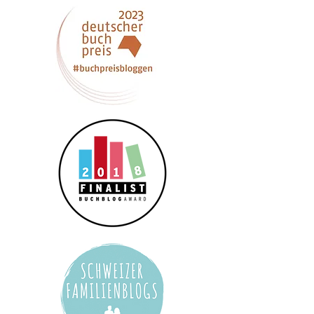
malve erhalten. Mehr zum Umgang mit 
meinen Daten erfahre ich in der 
Datenschutzerklärung
*