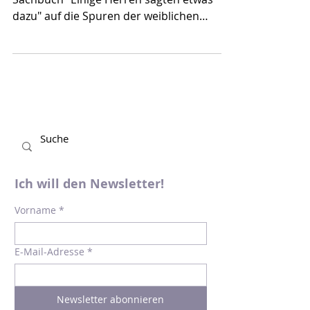
47
Nicole Seifert begibt sich in ihrem neuen
Sachbuch "Einige Herren sagten etwas
dazu" auf die Spuren der weiblichen
Autorinnen der Gruppe...
Ich will den Newsletter!
Vorname
*
E-Mail-Adresse
*