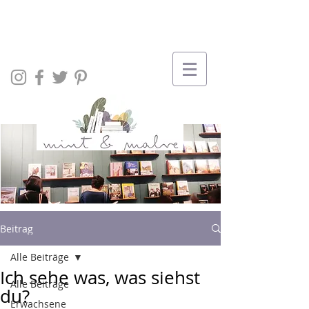
Beitrag
Alle Beiträge
Ich sehe was, was siehst
Alle Beiträge
du?
Erwachsene