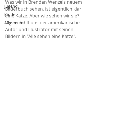
Was wir in Brendan Wenzels neuem 
Jugend
Bilderbuch sehen, ist eigentlich klar: 
Kinder
eine Katze. Aber wie sehen wir sie? 
Das erzählt uns der amerikanische 
Allgemein
Autor und Illustrator mit seinen 
Bildern in "Alle sehen eine Katze".