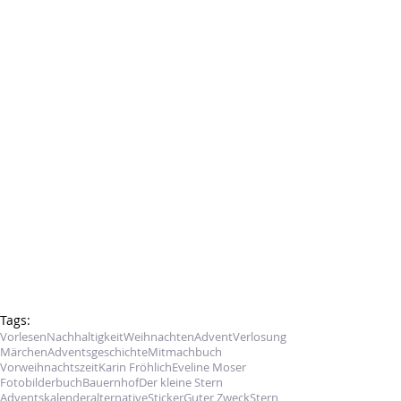
Tags:
Vorlesen
Nachhaltigkeit
Weihnachten
Advent
Verlosung
Märchen
Adventsgeschichte
Mitmachbuch
Vorweihnachtszeit
Karin Fröhlich
Eveline Moser
Fotobilderbuch
Bauernhof
Der kleine Stern
Adventskalenderalternative
Sticker
Guter Zweck
Stern