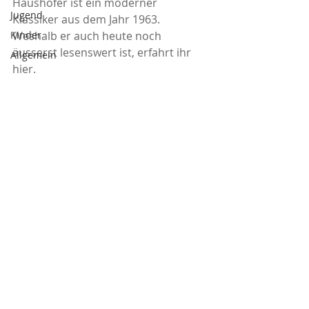
Haushofer ist ein moderner 
Jugend
Klassiker aus dem Jahr 1963. 
Kinder
Weshalb er auch heute noch 
äusserst lesenswert ist, erfahrt ihr 
Allgemein
hier.