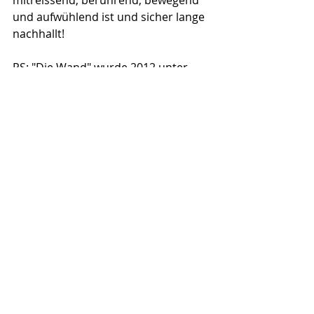
mitreissend, berührend, bewegend 
und aufwühlend ist und sicher lange 
nachhallt!
PS: "Die Wand" wurde 2012 unter 
demselben Titel mit Martina Gedeck 
verfilmt (
Trailer
).
Die Fakten