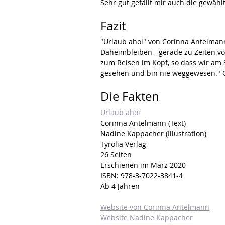
Sehr gut gefällt mir auch die gewählt
Fazit
"Urlaub ahoi" von Corinna Antelma
Daheimbleiben - gerade zu Zeiten vo
zum Reisen im Kopf, so dass wir am S
gesehen und bin nie weggewesen." 
Die Fakten
Urlaub ahoi
Corinna Antelmann (Text)
Nadine Kappacher (Illustration)
Tyrolia Verlag
26 Seiten
Erschienen im März 2020
I
SBN: 
978-3-7022-3841-4
Ab 4 Jahren
Website von Corinna Antelmann
Website Nadine Kappacher