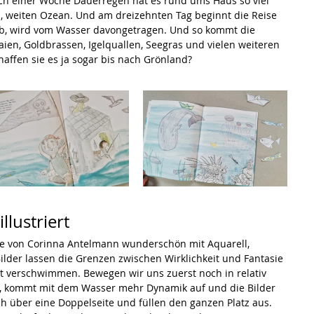
ch einer Woche Dauerregen hat es rund ums Haus so viel 
, weiten Ozean. Und am dreizehnten Tag beginnt die Reise 
b, wird vom Wasser davongetragen. Und so kommt die 
haien, Goldbrassen, Igelquallen, Seegras und vielen weiteren 
affen sie es ja sogar bis nach Grönland?
llustriert
e von Corinna Antelmann wunderschön mit Aquarell, 
Bilder lassen die Grenzen zwischen Wirklichkeit und Fantasie 
t verschwimmen. Bewegen wir uns zuerst noch in relativ 
n, kommt mit dem Wasser mehr Dynamik auf und die Bilder 
ch über eine Doppelseite und füllen den ganzen Platz aus. 