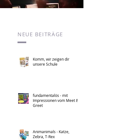
NEUE BEITRÄGE
Komm, wir zeigen dir
unsere Schule
fundamentalös - mit
Impressionen vom Meet &
Greet
Animanimals - Katze,
Zebra, T-Rex