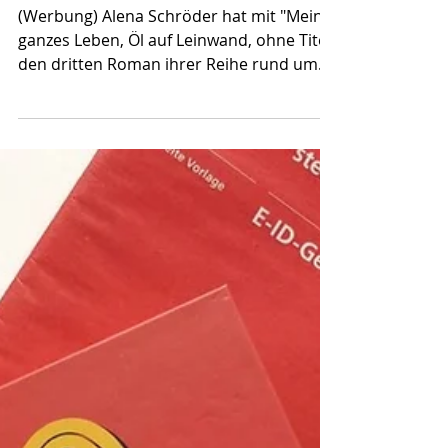
Leinwand, ohne Titel
(Werbung) Alena Schröder hat mit "Mein
ganzes Leben, Öl auf Leinwand, ohne Titel"
den dritten Roman ihrer Reihe rund um
die Frauen der Familie Borowski
veröffentlicht. Da ich die ersten zwei
Bände sehr mochte, kam der dritte sofort
auf meine Leseliste. Ob sich die Lektüre
gelohnt hat? Lest selbst! Alena Schröders
Debüt "Junge Frau, am Fenster stehend,
Abendlicht, blaues Kleid"* sowie der
Nachfolgeband "Bei euch ist es immer so
unheimlich still"* konnten mich in den
Hörbuchver