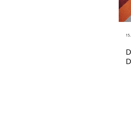
15.
D
D