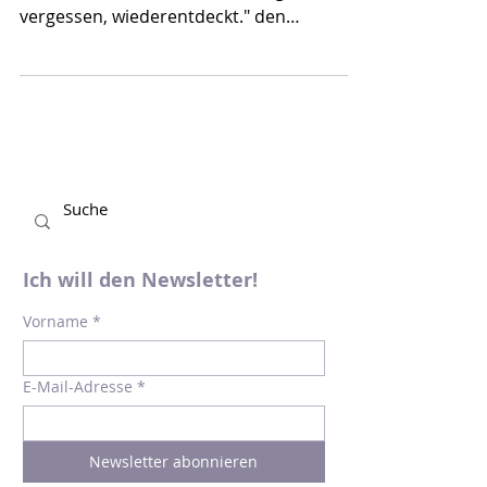
Nicole Seifert widmet sich in ihrem
Sachbuch "Frauen Literatur. Abgewertet,
vergessen, wiederentdeckt." den
weiblichen Stimmen der...
Ich will den Newsletter!
Vorname
*
E-Mail-Adresse
*