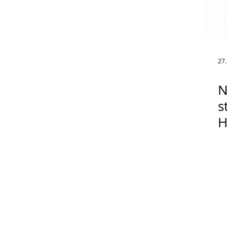
27.
N
s
H
K