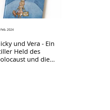
 Feb. 2024
icky und Vera - Ein
tiller Held des
olocaust und die
inder, die er rettete