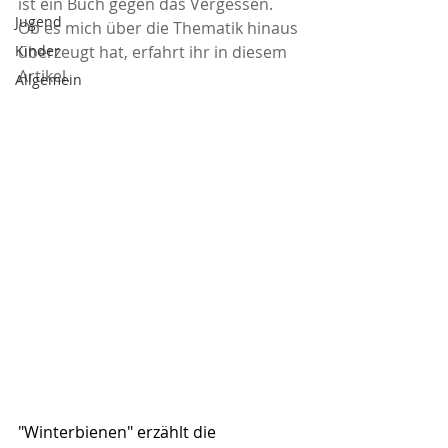
ist ein Buch gegen das Vergessen. 
Jugend
Ob es mich über die Thematik hinaus 
Kinder
überzeugt hat, erfahrt ihr in diesem 
Artikel.
Allgemein
"Winterbienen" erzählt die 