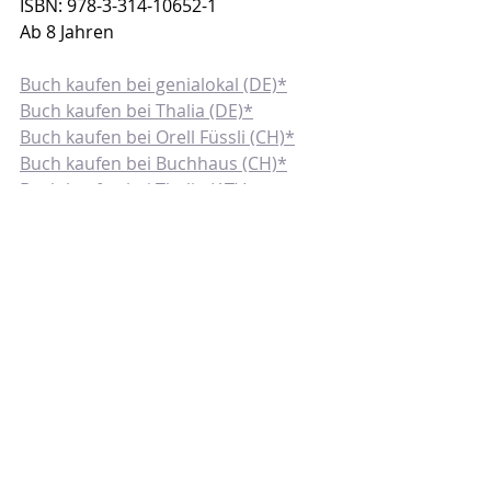
ISBN: 978-3-314-10652-1
Ab 8 Jahren
Buch kaufen bei genialokal (DE)*
Buch kaufen bei Thalia (DE)*
Buch kaufen bei Orell Füssli (CH)*
Buch kaufen bei Buchhaus (CH)*
Buch kaufen bei Thalia (AT)*
Website von Torben Kuhlmann
Torben Kuhlmann auf Instagram
PS: Herzlichen Dank an den NordSüd 
Verlag für das digitale 
Rezensionsexemplar und die Bilder 
aus dem Buch.