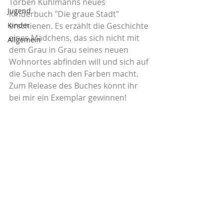
Torben Kuhlmanns neues 
Jugend
Kinderbuch "Die graue Stadt" 
Kinder
erschienen. Es erzählt die Geschichte 
eines Mädchens, das sich nicht mit 
Allgemein
dem Grau in Grau seines neuen 
Wohnortes abfinden will und sich auf 
die Suche nach den Farben macht. 
Zum Release des Buches könnt ihr 
bei mir ein Exemplar gewinnen!