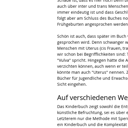
Schade ist, dass es hier noch beim b
auch über inter und trans Menschen 
immer eindeutig ist und dass Gesch
folgt aber am Schluss des Buches no
Frühgeburten angesprochen werden
Schön ist auch, dass später im Buch 
gesprochen wird. Denn schwanger we
Menschen mit Uterus (cis Frauen, tr
wir schon bei Begrifflichkeiten sind:
"Vulva" spricht. Hingegen hätte die A
verzichten können, auch wenn er tei
könnte man auch "Uterus" nennen. Zu
Bücher für Jugendliche und Erwachsen
Sicht eingehen.
Auf verschiedenen We
Das Kinderbuch zeigt sowohl die Ent
künstliche Befruchtung, sei es über e
Letzterem nur die Methode mit Spermi
ein Kinderbuch und die Komplexität i