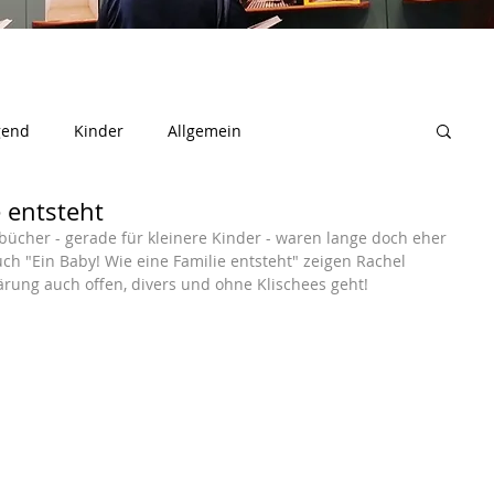
gend
Kinder
Allgemein
e entsteht
bücher - gerade für kleinere Kinder - waren lange doch eher 
h "Ein Baby! Wie eine Familie entsteht" zeigen Rachel 
rung auch offen, divers und ohne Klischees geht!