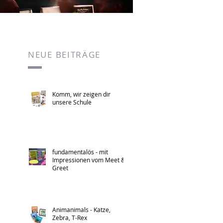
NEUE BEITRÄGE
Komm, wir zeigen dir
unsere Schule
fundamentalös - mit
Impressionen vom Meet &
Greet
Animanimals - Katze,
Zebra, T-Rex