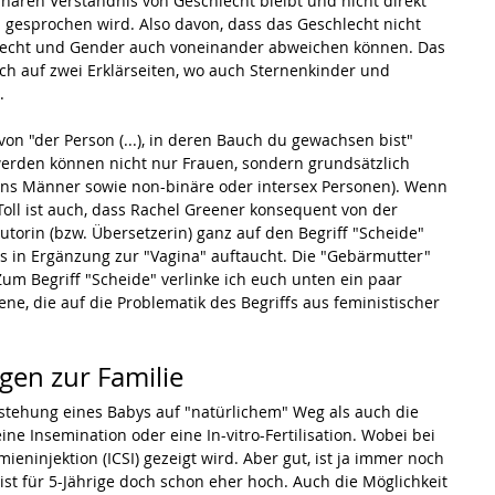
inären Verständnis von Geschlecht bleibt und nicht direkt 
gesprochen wird. Also davon, dass das Geschlecht nicht 
lecht und Gender auch voneinander abweichen können. Das 
ch auf zwei Erklärseiten, wo auch Sternenkinder und 
.
von "der Person (...), in deren Bauch du gewachsen bist" 
rden können nicht nur Frauen, sondern grundsätzlich 
ans Männer sowie non-binäre oder intersex Personen). Wenn 
 Toll ist auch, dass Rachel Greener konsequent von der 
utorin (bzw. Übersetzerin) ganz auf den Begriff "Scheide" 
ls in Ergänzung zur "Vagina" auftaucht. Die "Gebärmutter" 
m Begriff "Scheide" verlinke ich euch unten ein paar 
e, die auf die Problematik des Begriffs aus feministischer 
gen zur Familie
stehung eines Babys auf "natürlichem" Weg als auch die 
ine Insemination oder eine In-vitro-Fertilisation. Wobei bei 
eninjektion (ICSI) gezeigt wird. Aber gut, ist ja immer noch 
st für 5-Jährige doch schon eher hoch. Auch die Möglichkeit 