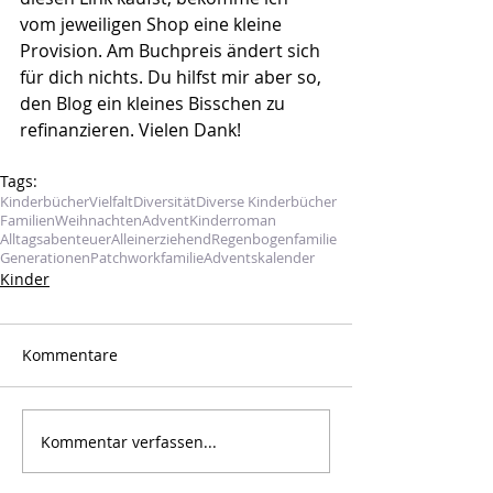
vom jeweiligen Shop eine kleine 
Provision. Am Buchpreis ändert sich 
für dich nichts. Du hilfst mir aber so, 
den Blog ein kleines Bisschen zu 
refinanzieren. Vielen Dank!
Tags:
Kinderbücher
Vielfalt
Diversität
Diverse Kinderbücher
Familien
Weihnachten
Advent
Kinderroman
Alltagsabenteuer
Alleinerziehend
Regenbogenfamilie
Generationen
Patchworkfamilie
Adventskalender
Kinder
Kommentare
Kommentar verfassen...