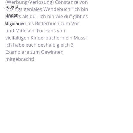
(Werbung/Verlosung) Constanze von 
Jugend
Kitzings geniales Wendebuch "Ich bin 
Kinder
anders als du - Ich bin wie du" gibt es 
nun auch als Bilderbuch zum Vor- 
Allgemein
und Mitlesen. Für Fans von 
vielfältigen Kinderbüchern ein Muss! 
Ich habe euch deshalb gleich 3 
Exemplare zum Gewinnen 
mitgebracht!