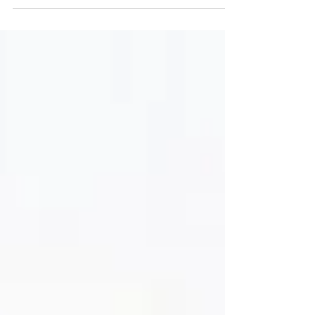
und das kleine Gelb" von Leo Lionni. Was
das mit Puppen...