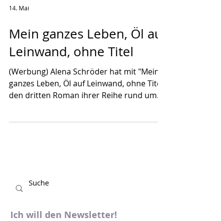
14. Mai
Mein ganzes Leben, Öl auf
Leinwand, ohne Titel
(Werbung) Alena Schröder hat mit "Mein
ganzes Leben, Öl auf Leinwand, ohne Titel"
den dritten Roman ihrer Reihe rund um
die Frauen der Familie Borowski
veröffentlicht. Da ich die ersten zwei
Bände sehr mochte, kam der dritte sofort
auf meine Leseliste. Ob sich die Lektüre
gelohnt hat? Lest selbst! Alena Schröders
Debüt "Junge Frau, am Fenster stehend,
Abendlicht, blaues Kleid"* sowie der