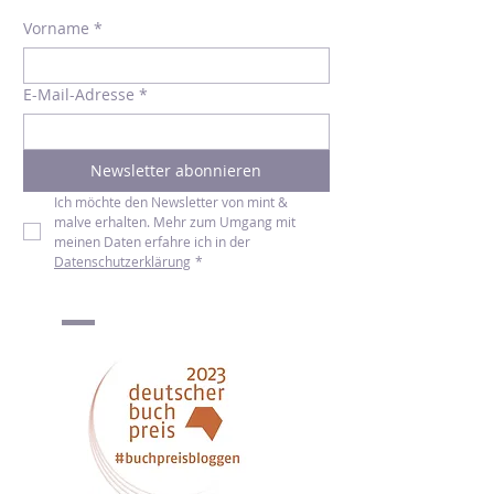
Nachfolgeband "Bei euch ist es immer so
unheimlich still"* konnten mich in den
Hörbuchver
Ich will den Newsletter!
Vorname
*
E-Mail-Adresse
*
Newsletter abonnieren
Ich möchte den Newsletter von mint & 
malve erhalten. Mehr zum Umgang mit 
meinen Daten erfahre ich in der 
Datenschutzerklärung
*